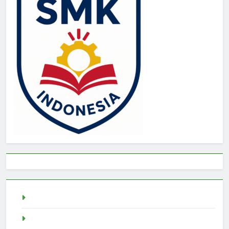
Togel
rtp slot