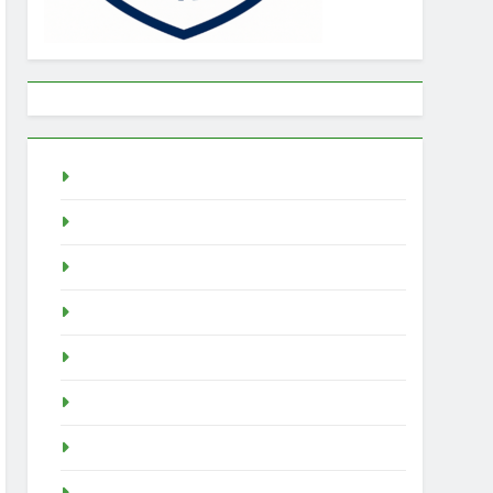
Togel
rtp slot
Pragmatic Play
Slot Demo
Demo Slot
demo slot pragmatic
idn poker