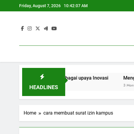
Skip
Friday, August 7, 2026
10:42:07 AM
to
content
Kolaborasi Riset sebagai upaya Inovasi
Mengoptimalka
3 Months Ago
HEADLINES
Home
cara membuat surat izin kampus