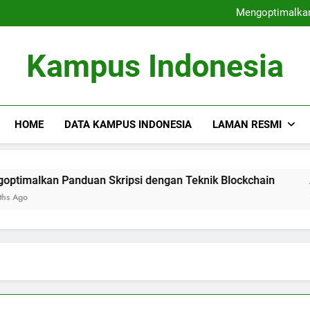
Perguruan Tinggi Terdepa
Mengoptimalkan
Audit Mutu Internal : Faktor
Fungsi Career Center dalam M
Perguruan Tinggi Terdepa
Kampus Indonesia
Mengoptimalkan
Audit Mutu Internal : Faktor
Fungsi Career Center dalam M
HOME
DATA KAMPUS INDONESIA
LAMAN RESMI
n Panduan Skripsi dengan Teknik Blockchain
Audit Mut
3 Months Ag