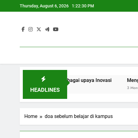
Skip
Thursday, August 6, 2026
1:22:30 PM
to
content
Kolaborasi Riset sebagai upaya Inovasi
Mengoptimalka
3 Months Ago
HEADLINES
Home
doa sebelum belajar di kampus