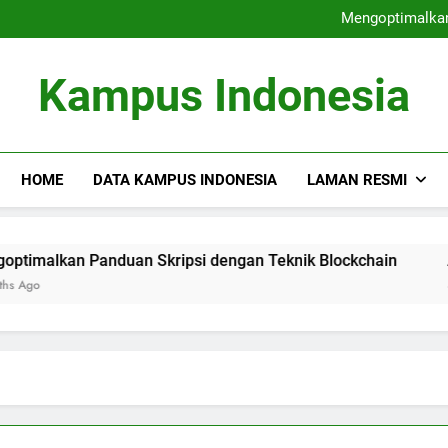
Perguruan Tinggi Terdepa
Mengoptimalkan
Audit Mutu Internal : Faktor
Fungsi Career Center dalam M
Perguruan Tinggi Terdepa
Kampus Indonesia
Mengoptimalkan
Audit Mutu Internal : Faktor
Fungsi Career Center dalam M
HOME
DATA KAMPUS INDONESIA
LAMAN RESMI
n Panduan Skripsi dengan Teknik Blockchain
Audit Mut
3 Months Ag