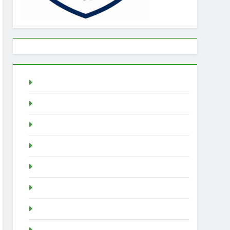
Togel
rtp slot
Pragmatic Play
Slot Demo
Demo Slot
demo slot pragmatic
idn poker