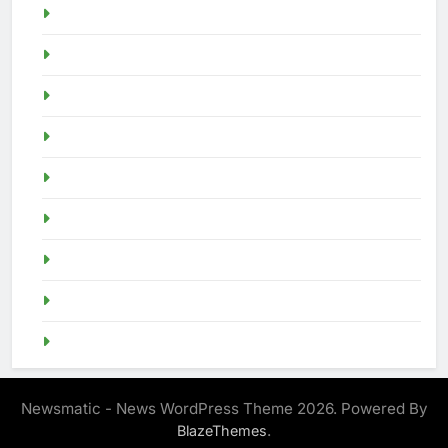
Slot Demo
Demo Slot
demo slot pragmatic
idn poker
Togel SGP
live sgp
Demo Slot
slot demo
SGP Pools
Newsmatic - News WordPress Theme 2026. Powered By
.
BlazeThemes