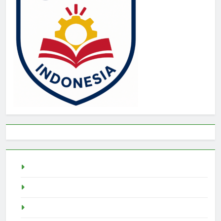
Togel
rtp slot
Pragmatic Play