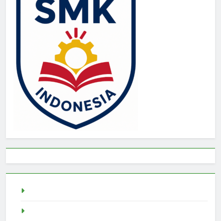
Togel
rtp slot