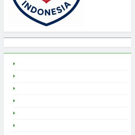
Togel
rtp slot
Pragmatic Play
Slot Demo
Demo Slot
demo slot pragmatic