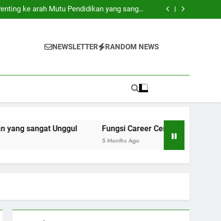
 Panduan Skripsi dengan Teknik Blockchain
 Penting ke arah Mutu Pendidikan yang sangat
Unggul
empersiapkan Mahasiswa dalam menghadapi
Dunia Pekerjaan
n: Mengoptimalkan Kolaborasi Riset sebagai
upaya Inovasi
 Panduan Skripsi dengan Teknik Blockchain
 Penting ke arah Mutu Pendidikan yang sangat
NEWSLETTER
RANDOM NEWS
Unggul
empersiapkan Mahasiswa dalam menghadapi
Dunia Pekerjaan
gat Unggul
Fungsi Career Center dalam Mempersiapka
5 Months Ago