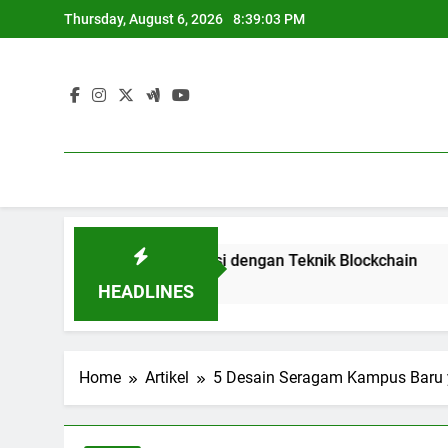
Skip
Thursday, August 6, 2026
8:39:03 PM
to
content
an Panduan Skripsi dengan Teknik Blockchain
Audit Mu
3 Months 
HEADLINES
Home
Artikel
5 Desain Seragam Kampus Baru 