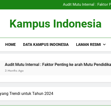
Mengoptimalkan
Audit Mutu Internal : Faktor
Fungsi Career Center dalam M
Perguruan Tinggi Terdepa
Mengoptimalkan
Kampus Indonesia
Audit Mutu Internal : Faktor
Fungsi Career Center dalam M
HOME
DATA KAMPUS INDONESIA
LAMAN RESMI
tu Internal : Faktor Penting ke arah Mutu Pendidikan yang san
Ago
yang Trendi untuk Tahun 2024