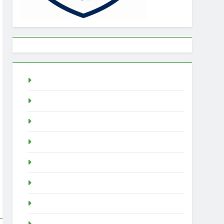
Togel
rtp slot
Pragmatic Play
Slot Demo
Demo Slot
demo slot pragmatic
idn poker