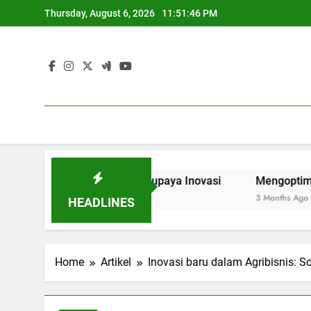
Skip
Thursday, August 6, 2026
11:51:47 PM
to
content
rasi Riset sebagai upaya Inovasi
Mengoptimalkan Pandu
3 Months Ago
HEADLINES
Home
Artikel
Inovasi baru dalam Agribisnis: S