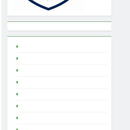
Togel
rtp slot
Pragmatic Play
Slot Demo
Demo Slot
demo slot pragmatic
idn poker