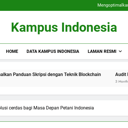
Perguruan Tinggi Terdepa
Mengoptimalkan
Audit Mutu Internal : Faktor
Fungsi Career Center dalam M
Perguruan Tinggi Terdepa
Kampus Indonesia
Mengoptimalkan
Audit Mutu Internal : Faktor
Fungsi Career Center dalam M
HOME
DATA KAMPUS INDONESIA
LAMAN RESMI
an Skripsi dengan Teknik Blockchain
Audit Mutu Inter
3 Months Ago
olusi cerdas bagi Masa Depan Petani Indonesia