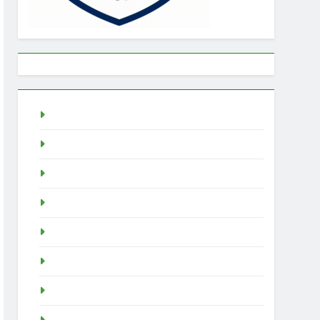
Togel
rtp slot
Pragmatic Play
Slot Demo
Demo Slot
demo slot pragmatic
idn poker