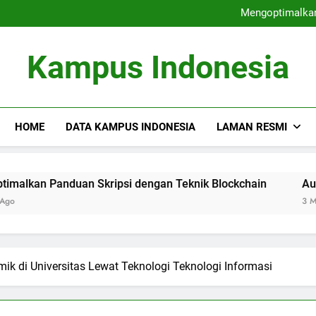
Perguruan Tinggi Terdepa
Mengoptimalkan
Audit Mutu Internal : Faktor
Fungsi Career Center dalam M
Perguruan Tinggi Terdepa
Kampus Indonesia
Mengoptimalkan
Audit Mutu Internal : Faktor
Fungsi Career Center dalam M
HOME
DATA KAMPUS INDONESIA
LAMAN RESMI
anduan Skripsi dengan Teknik Blockchain
Audit Mutu In
3 Months Ago
k di Universitas Lewat Teknologi Teknologi Informasi