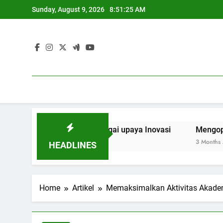
Skip
Sunday, August 9, 2026
8:51:26 AM
to
content
aborasi Riset sebagai upaya Inovasi
Mengoptimalkan P
3 Months Ago
HEADLINES
Home
Artikel
Memaksimalkan Aktivitas Akademi