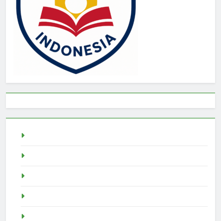
Togel
rtp slot
Pragmatic Play
Slot Demo
Demo Slot