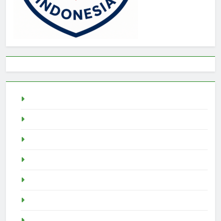
Togel
rtp slot
Pragmatic Play
Slot Demo
Demo Slot
demo slot pragmatic
idn poker