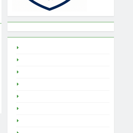
Togel
rtp slot
Pragmatic Play
Slot Demo
Demo Slot
demo slot pragmatic
idn poker