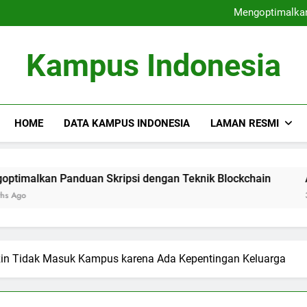
Perguruan Tinggi Terdepa
Mengoptimalkan
Audit Mutu Internal : Faktor
Fungsi Career Center dalam M
Perguruan Tinggi Terdepa
Kampus Indonesia
Mengoptimalkan
Audit Mutu Internal : Faktor
Fungsi Career Center dalam M
HOME
DATA KAMPUS INDONESIA
LAMAN RESMI
n Panduan Skripsi dengan Teknik Blockchain
Audit Mut
3 Months A
Izin Tidak Masuk Kampus karena Ada Kepentingan Keluarga