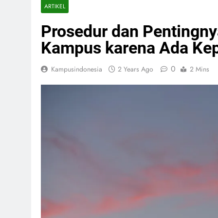
ARTIKEL
Prosedur dan Pentingny
Kampus karena Ada Kep
0
Kampusindonesia
2 Years Ago
2 Mins