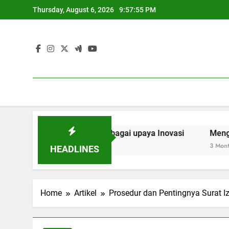
Skip
Thursday, August 6, 2026
9:57:55 PM
to
content
 Kolaborasi Riset sebagai upaya Inovasi
Mengoptimalka
3 Months Ago
HEADLINES
Home
Artikel
Prosedur dan Pentingnya Surat 