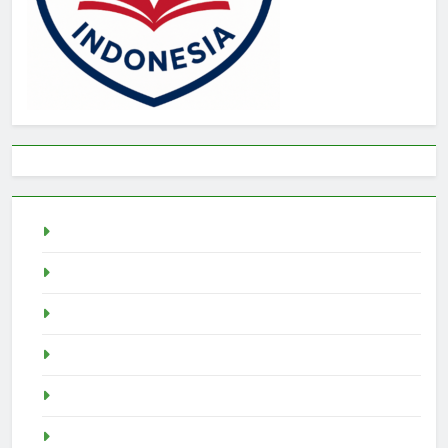
Togel
rtp slot
Pragmatic Play
Slot Demo
Demo Slot
demo slot pragmatic