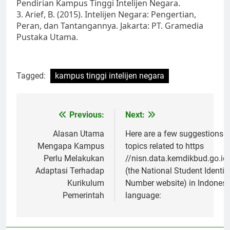
Pendirian Kampus Tinggi Intelijen Negara.
3. Arief, B. (2015). Intelijen Negara: Pengertian,
Peran, dan Tantangannya. Jakarta: PT. Gramedia
Pustaka Utama.
Tagged:
kampus tinggi intelijen negara
Post
Previous:
Next:
navigation
Alasan Utama
Here are a few suggestions fo
Mengapa Kampus
topics related to https
Perlu Melakukan
//nisn.data.kemdikbud.go.i
Adaptasi Terhadap
(the National Student Identif
Kurikulum
Number website) in Indonesi
Pemerintah
language: