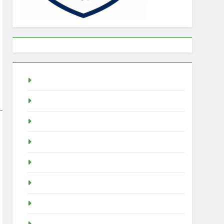
Togel
rtp slot
Pragmatic Play
Slot Demo
Demo Slot
demo slot pragmatic
idn poker