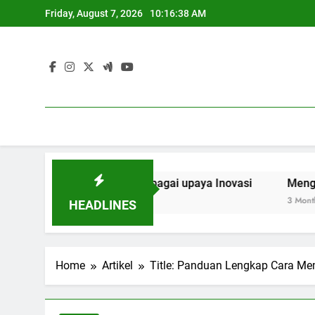
Skip
Friday, August 7, 2026
10:16:39 AM
to
content
olaborasi Riset sebagai upaya Inovasi
Mengoptimalkan 
3 Months Ago
HEADLINES
Home
Artikel
Title: Panduan Lengkap Cara Me