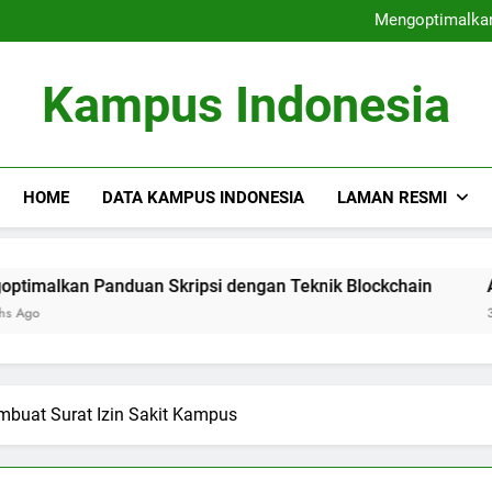
Perguruan Tinggi Terdepa
Mengoptimalkan
Audit Mutu Internal : Faktor
Fungsi Career Center dalam M
Perguruan Tinggi Terdepa
Kampus Indonesia
Mengoptimalkan
Audit Mutu Internal : Faktor
Fungsi Career Center dalam M
HOME
DATA KAMPUS INDONESIA
LAMAN RESMI
Panduan Skripsi dengan Teknik Blockchain
Audit Mutu 
3 Months Ago
mbuat Surat Izin Sakit Kampus