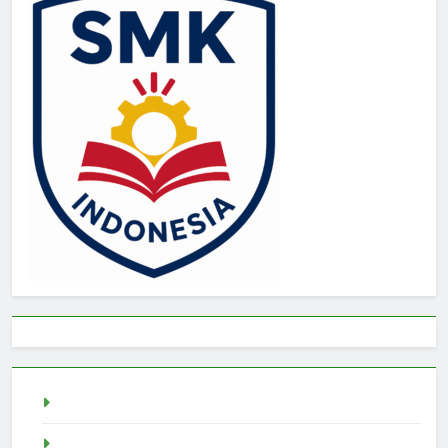
Togel
rtp slot