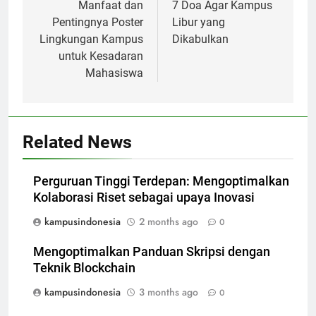
navigation
Manfaat dan
7 Doa Agar Kampus
Pentingnya Poster
Libur yang
Lingkungan Kampus
Dikabulkan
untuk Kesadaran
Mahasiswa
Related News
Perguruan Tinggi Terdepan: Mengoptimalkan
Kolaborasi Riset sebagai upaya Inovasi
kampusindonesia
2 months ago
0
Mengoptimalkan Panduan Skripsi dengan
Teknik Blockchain
kampusindonesia
3 months ago
0