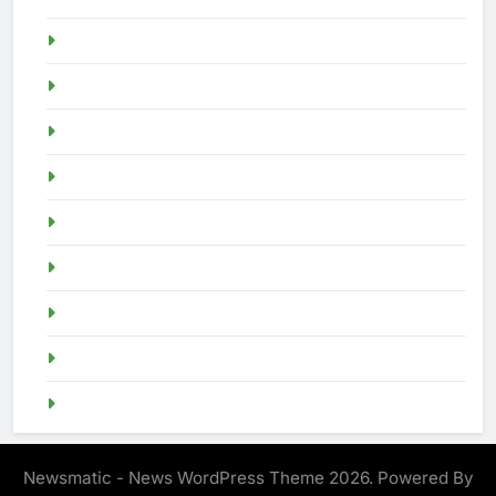
Slot Demo
Demo Slot
demo slot pragmatic
idn poker
Togel SGP
live sgp
Demo Slot
slot demo
SGP Pools
Newsmatic - News WordPress Theme 2026. Powered By