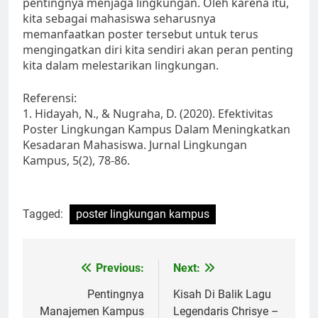
pentingnya menjaga lingkungan. Oleh karena itu,
kita sebagai mahasiswa seharusnya
memanfaatkan poster tersebut untuk terus
mengingatkan diri kita sendiri akan peran penting
kita dalam melestarikan lingkungan.
Referensi:
1. Hidayah, N., & Nugraha, D. (2020). Efektivitas
Poster Lingkungan Kampus Dalam Meningkatkan
Kesadaran Mahasiswa. Jurnal Lingkungan
Kampus, 5(2), 78-86.
Tagged:
poster lingkungan kampus
Post
Previous:
Next:
navigation
Pentingnya
Kisah Di Balik Lagu
Manajemen Kampus
Legendaris Chrisye –