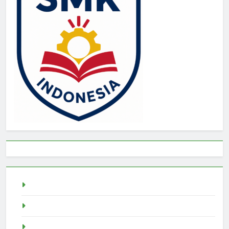
Togel
rtp slot
Pragmatic Play